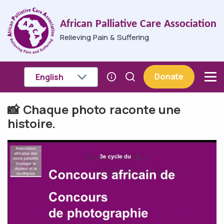
Skip to main content
African Palliative Care Association
Relieving Pain & Suffering
Donate
📸 Chaque photo raconte une
Breadcrumb
histoire.